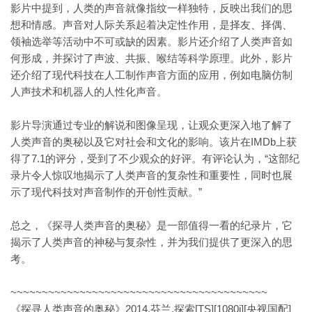
影片中提到，人类的声音就像指纹一样独特，反映出我们的思
想和情感。声音对人际关系起着决定性作用，是择友、择偶、
领袖选举等活动中不可或缺的因素。影片还介绍了人类声音如
何形成，并探讨了声波、共振、喉结等科学原理。此外，影片
还介绍了现代科技在人工制作声音方面的应用，例如电脑仿制
人声技术和机器人的人性化声音。
影片导演通过专业的解说和图像呈现，让观众更深入地了解了
人类声音的奥秘以及它对社会和文化的影响。该片在IMDb上获
得了7.1的评分，受到了不少观众的好评。有评论认为，“这部纪
录片令人惊叹地揭示了人类声音的复杂性和重要性，同时也展
示了现代科技对声音制作的开创性贡献。”
总之，《探寻人类声音的奥秘》是一部值得一看的纪录片，它
揭示了人类声音的神秘与复杂性，并为我们提供了更深入的思
考。
~~~~~~~~~~~~~~~~~~~~~~~~~~~~~~~~~~~~~~~~~
《探寻人类声音的奥秘》2014.芬兰.探索[TS][1080i][央视国配]