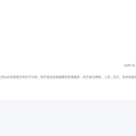
GMT+8, 
web页面展示和文字介绍，绝不提供在线观看和存储服务，也不参与录制、上传、压片。若本站收录内容无