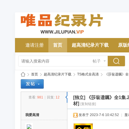
邀请注册
首页
超高清纪录片下载
原版
帖子
首页
超高清纪录片下载
TS格式全高清
《莎翁遗嘱》全1集.2
[独立]
《莎翁遗嘱》全1集.2
查看:
981
|
回复:
12
唯
»
›
›
›
材]
[复制链接]
我爱高清
发表于 2023-7-6 10:42:52
|
显