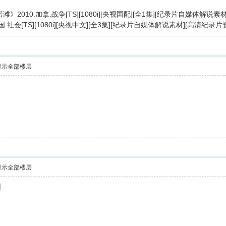
》2010.加拿.战争[TS][1080i][央视国配][全1集][纪录片自媒体解
国.社会[TS][1080i][央视中文][全3集][纪录片自媒体解说素材][高清纪
显示全部楼层
显示全部楼层
啊