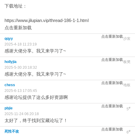
下载地址：
https://www.jilupian.vip/thread-186-1-1.html
点击重新加载
点击重新加载
qqyy
沙发
2025-4-18 11:23:19
感谢大佬分享。我又来学习了~
点击重新加载
hollyjia
板凳
2025-5-30 20:18:32
感谢大佬分享。我又来学习了~
点击重新加载
chess
地板
2025-6-13 17:05:45
感谢论坛提供了这么多好资源啊
点击重新加载
pbjie
#
5
2025-11-24 06:20:18
太好了，终于找到宝藏论坛了！
点击重新加载
死性不改
#
6