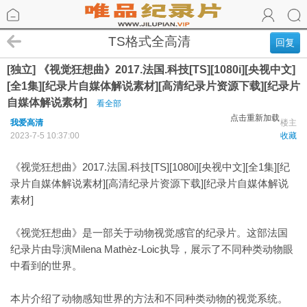
TS格式全高清
回复
[独立] 《视觉狂想曲》2017.法国.科技[TS][1080i][央视中文]
[全1集][纪录片自媒体解说素材][高清纪录片资源下载][纪录片
自媒体解说素材]
看全部
点击重新加载
我爱高清
楼主
2023-7-5 10:37:00
收藏
《视觉狂想曲》2017.法国.科技[TS][1080i][央视中文][全1集][纪
录片自媒体解说素材][高清纪录片资源下载][纪录片自媒体解说
素材]
《视觉狂想曲》是一部关于动物视觉感官的纪录片。这部法国
纪录片由导演Milena Mathèz-Loic执导，展示了不同种类动物眼
中看到的世界。
本片介绍了动物感知世界的方法和不同种类动物的视觉系统。