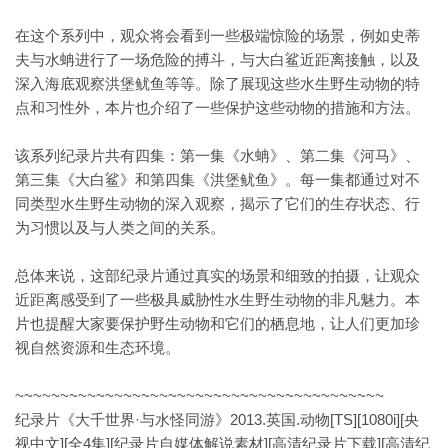
在这个系列中，观众将会看到一些极端惊险的场景，例如史蒂
夫与水蚺进行了一场危险的搏斗，与大白鲨近距离接触，以及
深入海底观察洪堡鱿鱼等等。除了展现这些水生野生动物的特
点和习性外，本片也介绍了一些保护这些动物的措施和方法。
该系列纪录片共有四集：第一集《水蚺》、第二集《河马》、
第三集《大白鲨》和第四集《洪堡鱿鱼》。每一集都通过对不
同类型水生野生动物的深入观察，揭示了它们的生存状态、行
为习惯以及与人类之间的关系。
总体来说，这部纪录片通过真实的场景和细致的拍摄，让观众
近距离感受到了一些极具威胁性水生野生动物的非凡魅力。本
片也提醒大家要保护野生动物和它们的栖息地，让人们更加珍
视自然资源和生态环境。
~~~~~~~~~~~~~~~~~~~~~~~~~~~~~~~~~~~~~~~~~
纪录片《大千世界·与水怪同游》2013.英国.动物[TS][1080i][央
视中文][全4集][纪录片自媒体解说素材][高清纪录片下载][高清纪