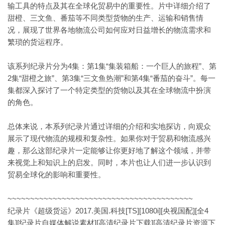
输工具的特点及其在全球化贸易中的重要性。片中详细介绍了
甜橙、三文鱼、番茄等不同类型货物的生产、运输和销售情
况，展现了世界各地物流公司如何应对日益增长的物流需求和
繁琐的货运程序。
该系列纪录片分为4集：第1集“集装箱船：一个巨人的旅程”、第
2集“甜橙之旅”、第3集“三文鱼热潮”和第4集“番茄的奋斗”。每一
集都深入探讨了一个特定类型的货物以及其在全球物流中扮演
的角色。
总体来说，本系列纪录片通过详细的介绍和实地探访，向观众
展示了现代物流的规模和复杂性。如果你对于贸易和物流感兴
趣，那么这部纪录片一定能够让你更好地了解这个领域，并带
来视觉上和知识上的启发。同时，本片也让人们进一步认识到
贸易全球化的影响和重要性。
~~~~~~~~~~~~~~~~~~~~~~~~~~~~~~~~~~~~~~~~~
纪录片《超级货运》2017.美国.科技[TS][1080i][央视国配][全4
集][纪录片自媒体解说素材][高清纪录片下载][高清纪录片资源下