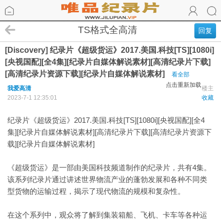
TS格式全高清
回复
[Discovery] 纪录片《超级货运》2017.美国.科技[TS][1080i]
[央视国配][全4集][纪录片自媒体解说素材][高清纪录片下载]
[高清纪录片资源下载][纪录片自媒体解说素材]
看全部
点击重新加载
我爱高清
楼主
2023-7-1 12:35:01
收藏
纪录片《超级货运》2017.美国.科技[TS][1080i][央视国配][全4
集][纪录片自媒体解说素材][高清纪录片下载][高清纪录片资源下
载][纪录片自媒体解说素材]
《超级货运》是一部由美国科技频道制作的纪录片，共有4集。
该系列纪录片通过讲述世界物流产业的蓬勃发展和各种不同类
型货物的运输过程，揭示了现代物流的规模和复杂性。
在这个系列中，观众将了解到集装箱船、飞机、卡车等各种运