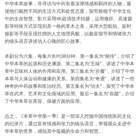
中华本草故事，并寻访与中药有着深厚情感和羁绊的人物，展
现他们截然不同的生活方式和处世态度，探究根植于中华文化
中的生存智慧。影片采用4K超清技术拍摄，运用微距、高速摄
影等特殊方式呈现别具一格的草木之美，采用大型航拍、延时
摄影等手段呈现壮阔的人文地理风貌，以极富细节和情绪张力
的镜头语言讲述动人心魄的匠心故事。
本剧分为六集，每集片长约38分钟。第一集名为“相传”，介绍了
中华本草的起源和历史渊源。第二集名为“五味”，讲述了中华本
草中五味对人体的作用和应用。第三集名为“步履”，介绍了中华
本草与人体运动和健康的关系。第四集名为“奇遇”，讲述了一些
神奇的中药故事和医治经历。第五集名为“功夫”，探究了中华本
草在武术、艺术和文化领域的应用。最后一集名为“容颜”，介绍
了中华本草在美容、保健方面的应用。
总之，《本草中华第一季》是一部深入挖掘中国传统医药文化
的纪录片，通过富有情感和张力的镜头语言，带领观众走进中
华本草的世界，感知其中蕴藏的生命力和智慧。