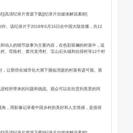
解说素材][高清纪录片资源下载][纪录片自媒体解说素材]
。该纪录片于2018年5月15日在中国大陆首播，共12
态和动人的细节故事为主要内容，在色彩斑斓的村落中，追
村、岙陈村、黄河龙湾村、宝山石头城和拉得村等12个村
美好，让那些在城市化大潮下濒临消逝的村落有迹可循。第
化进程所带来的问题和挑战。观众可以在欣赏到美景的同
视角，用影像记录着中国乡村的美好和人文情感，是值得
解说素材][高清纪录片资源下载][纪录片自媒体解说素材]