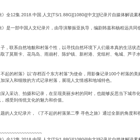
2集.2018.中国.人文[TS/1.88G][1080i][中文][纪录片自媒体
旅》是一部中国人文纪录片，由导演黎振亚执导，编剧韩嘉和杨程远共同创作
引子，联系自然地貌和村落个性，以寻找自然环境下人们最本真的生活状
取了莫斯卡、花鸟岛、雨崩村、陈炉镇、新村港、党组村、龟城、芦子水
不起的村落》以“存档百个东方村落”为使命，用影像记录100个村落的
更加深入和细致的方式记录村落，展现人文情感和地域特色。
的深入采访、拍摄和记录，在呈现美丽乡村的同时，也能够反思当下城市
化，感受到传统文化的魅力和价值。
主题的人文纪录片，《了不起的村落第二季 寻色之旅》通过全新的角度和
~~~~~~~~~~~~~~~~~
2集.2018.中国.人文[TS/1.88G][1080i][中文][纪录片自媒体