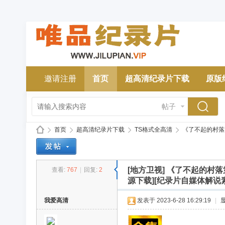
邀请注册
首页
超高清纪录片下载
原版
帖子
首页
超高清纪录片下载
TS格式全高清
《了不起的村落第二
[地方卫视]
《了不起的村落第二
查看:
767
|
回复:
2
唯
»
›
›
›
源下载][纪录片自媒体解说
我爱高清
发表于 2023-6-28 16:29:19
|