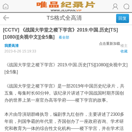
TS格式全高清
回复
[CCTV] 《战国大学堂之稷下学宫》2019.中国.历史[TS]
[1080i][央视中文][全5集]
看全部
点击重新加载
我爱高清
楼主
2023-6-26 15:19:33
收藏
《战国大学堂之稷下学宫》2019.中国.历史[TS][1080i][央视中文]
[全5集]
《战国大学堂之稷下学宫》是一部2019年中国历史纪录片，共
五集，每集时长60分钟。该纪录片讲述了中国战国时期齐国创
办的世界上第一座官办高等学府——稷下学宫的故事。
本片由导演胡群峰执导，编剧李九红创作，主要讲述了2300多
年前，列国争霸的年代里，齐国创办了一座政府咨询、学术研
究和教育为一体的综合性文化机构——稷下学宫，并在学术活