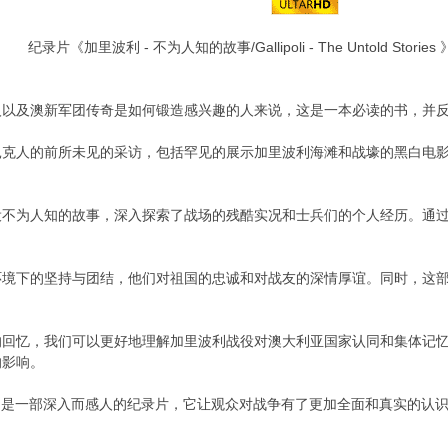
纪录片《加里波利 - 不为人知的故事/Gallipoli - The Untold Stori
人以及澳新军团传奇是如何锻造感兴趣的人来说，这是一本必读的书，并
扎克人的前所未见的采访，包括罕见的展示加里波利海滩和战壕的黑白电影
役不为人知的故事，深入探索了战场的残酷实况和士兵们的个人经历。通
环境下的坚持与团结，他们对祖国的忠诚和对战友的深情厚谊。同时，这
的回忆，我们可以更好地理解加里波利战役对澳大利亚国家认同和集体记
的影响。
事》是一部深入而感人的纪录片，它让观众对战争有了更加全面和真实的认