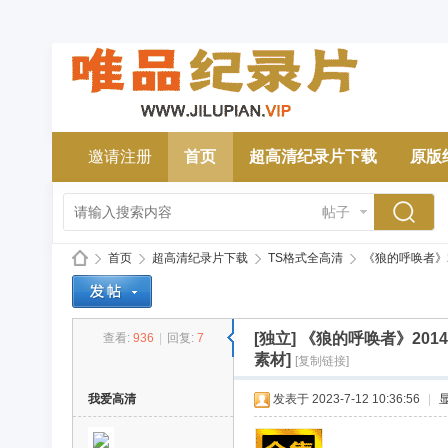
邀请注册
首页
超高清纪录片下载
原版
帖子
首页
超高清纪录片下载
TS格式全高清
《狼的呼唤者》2014
[独立]
《狼的呼唤者》2014
查看:
936
|
回复:
7
唯
»
›
›
›
素材]
[复制链接]
我爱高清
发表于 2023-7-12 10:36:56
|