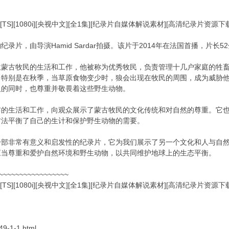
[TS][1080i][央视中文][全1集][纪录片自媒体解说素材][高清纪录片资源
片，由导演Hamid Sardar拍摄。该片于2014年在法国首播，片长5
位蒙古牧民的生活和工作，他被称为优秀牧民，负责管理十几户家庭的牲
。特别是在秋季，当草原食物变少时，狼会出现在牧民的周围，成为威胁
人的同时，也尊重并敬畏着这些野生动物。
布的生活和工作，向观众展示了蒙古牧民的文化传统和对自然的尊重。它
方法平衡了自己的生计和保护野生动物的需要。
一部非常有意义和启发性的纪录片，它为我们展示了另一个文化和人与自
应当尊重和爱护自然环境和野生动物，以共同维护地球上的生态平衡。
~~~~~~~~~~~~~~~~~
[TS][1080i][央视中文][全1集][纪录片自媒体解说素材][高清纪录片资源
-49-1-1.html