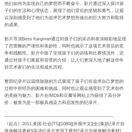
他们如何为实现自己的梦想而不断奋斗。影片通过深入探讨孩
子们的生活和心理状态，展现了他们背后的坚韧和勇气，让观
众深刻感受到了他们为追求艺术梦想所做出的巨大努力和取得
的成果。
影片导演Bess Kargman通过对孩子们的采访和表演精彩地呈现
了芭蕾舞的严谨性和美妙性，同时也揭示了这项艺术背后的竞
争和残酷性。影片中除了呈现孩子们的训练和比赛情况外，还
通过对孩子们家庭和背景的介绍，让人们更深入地了解这些年
轻艺术家们的生活和成长历程。
整部纪录片以温情脉脉的方式展现了孩子们在追求自己梦想的
过程中所经历的困难和挑战，同时也让观众感受到了艺术创作
的美丽与魅力。影片在IMDb和豆瓣等网站上均获得了高分评
价，被誉为是一部极具感染力和启发性的纪录片。
~~~~~~~~~~~~~~~~~~~~~~~~~~~~~~~~~~~~~~~~~
《起点》2011.美国.社会[TS][1080i][央视中文][全1集][纪录片自
媒体解说素材][高清纪录片资源下载][纪录片自媒体解说素材]