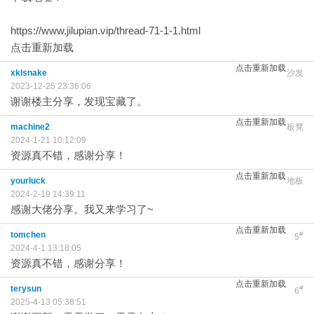
https://www.jilupian.vip/thread-71-1-1.html
点击重新加载
点击重新加载
xklsnake
沙发
2023-12-25 23:36:06
谢谢楼主分享，发现宝藏了。
点击重新加载
machine2
板凳
2024-1-21 10:12:09
资源真不错，感谢分享！
点击重新加载
yourluck
地板
2024-2-19 14:39:11
感谢大佬分享。我又来学习了~
点击重新加载
tomchen
#
5
2024-4-1 13:18:05
资源真不错，感谢分享！
点击重新加载
terysun
#
6
2025-4-13 05:38:51