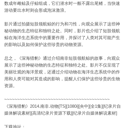
数成年雌鲸及仔鲸组成，它们潜水时一般不露出尾鳍，当快速
游动要出水时则会形成泡沫激浪。
影片通过拍摄短肢领航鲸的行为和习性，向观众展示了这些神
秘动物的生态特征和独特之处。同时，影片也介绍了短肢领航
鲸在海洋生态系统中的重要作用，并探讨了人类对其可能产生
的影响以及如何保护这些珍贵的动物资源。
总之，《深海猎豹》通过介绍南非短肢领航鲸的故事，向观众
展示了这些神秘动物的生态特征和独特之处。影片不仅呈现了
美丽壮观的海洋景观，还通过介绍动物在海洋生态系统中的作
用和人类可能对其造成的影响，提醒人们保护这些珍贵的生物
资源。
~~~~~~~~~~~~~~~~~~~~~~~~~~~~~~~~~~~~~~~~~
《深海猎豹》2014.南非.动物[TS][1080i][央中][全1集][纪录片自
媒体解说素材][高清纪录片资源下载][纪录片自媒体解说素材]
下载地址：