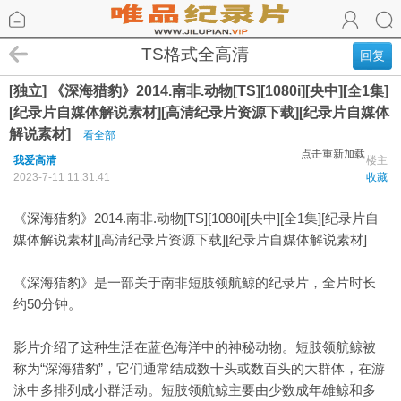
TS格式全高清
回复
[独立] 《深海猎豹》2014.南非.动物[TS][1080i][央中][全1集]
[纪录片自媒体解说素材][高清纪录片资源下载][纪录片自媒体
解说素材]
看全部
点击重新加载
我爱高清
楼主
2023-7-11 11:31:41
收藏
《深海猎豹》2014.南非.动物[TS][1080i][央中][全1集][纪录片自
媒体解说素材][高清纪录片资源下载][纪录片自媒体解说素材]
《深海猎豹》是一部关于南非短肢领航鲸的纪录片，全片时长
约50分钟。
影片介绍了这种生活在蓝色海洋中的神秘动物。短肢领航鲸被
称为“深海猎豹”，它们通常结成数十头或数百头的大群体，在游
泳中多排列成小群活动。短肢领航鲸主要由少数成年雄鲸和多