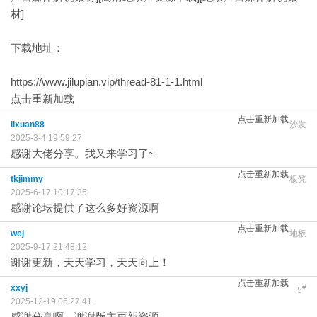
材]
下载地址：
https://www.jilupian.vip/thread-81-1-1.html
点击重新加载
点击重新加载
lixuan88
沙发
2025-3-4 19:59:27
感谢大佬分享。我又来学习了~
点击重新加载
tkjimmy
板凳
2025-6-17 10:17:35
感谢论坛提供了这么多好资源啊
点击重新加载
wej
地板
2025-9-17 21:48:12
谢谢更新，天天学习，天天向上！
点击重新加载
xxyj
#
5
2025-12-19 06:27:41
感谢分享啊。谢谢版主更新资源。