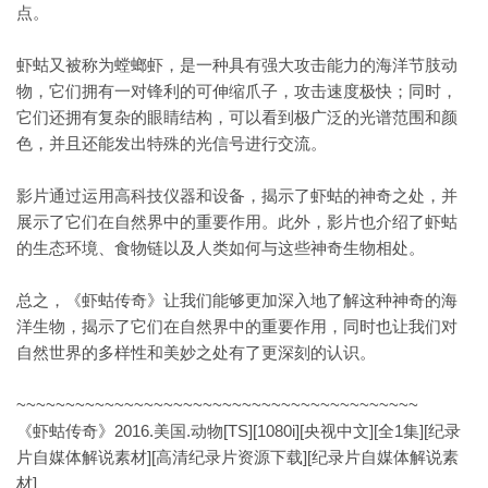
点。
虾蛄又被称为螳螂虾，是一种具有强大攻击能力的海洋节肢动
物，它们拥有一对锋利的可伸缩爪子，攻击速度极快；同时，
它们还拥有复杂的眼睛结构，可以看到极广泛的光谱范围和颜
色，并且还能发出特殊的光信号进行交流。
影片通过运用高科技仪器和设备，揭示了虾蛄的神奇之处，并
展示了它们在自然界中的重要作用。此外，影片也介绍了虾蛄
的生态环境、食物链以及人类如何与这些神奇生物相处。
总之，《虾蛄传奇》让我们能够更加深入地了解这种神奇的海
洋生物，揭示了它们在自然界中的重要作用，同时也让我们对
自然世界的多样性和美妙之处有了更深刻的认识。
~~~~~~~~~~~~~~~~~~~~~~~~~~~~~~~~~~~~~~~~~
《虾蛄传奇》2016.美国.动物[TS][1080i][央视中文][全1集][纪录
片自媒体解说素材][高清纪录片资源下载][纪录片自媒体解说素
材]