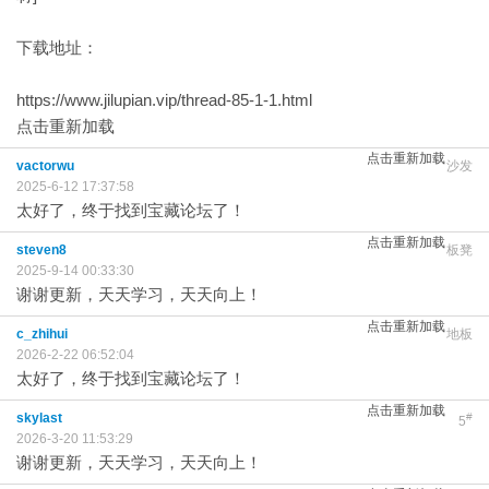
下载地址：
https://www.jilupian.vip/thread-85-1-1.html
点击重新加载
点击重新加载
vactorwu
沙发
2025-6-12 17:37:58
太好了，终于找到宝藏论坛了！
点击重新加载
steven8
板凳
2025-9-14 00:33:30
谢谢更新，天天学习，天天向上！
点击重新加载
c_zhihui
地板
2026-2-22 06:52:04
太好了，终于找到宝藏论坛了！
点击重新加载
skylast
#
5
2026-3-20 11:53:29
谢谢更新，天天学习，天天向上！