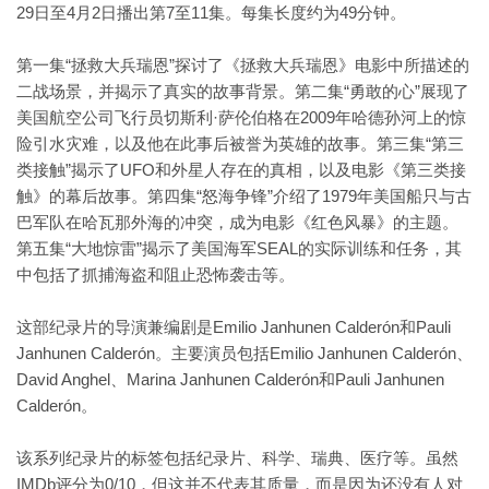
29日至4月2日播出第7至11集。每集长度约为49分钟。
第一集“拯救大兵瑞恩”探讨了《拯救大兵瑞恩》电影中所描述的
二战场景，并揭示了真实的故事背景。第二集“勇敢的心”展现了
美国航空公司飞行员切斯利·萨伦伯格在2009年哈德孙河上的惊
险引水灾难，以及他在此事后被誉为英雄的故事。第三集“第三
类接触”揭示了UFO和外星人存在的真相，以及电影《第三类接
触》的幕后故事。第四集“怒海争锋”介绍了1979年美国船只与古
巴军队在哈瓦那外海的冲突，成为电影《红色风暴》的主题。
第五集“大地惊雷”揭示了美国海军SEAL的实际训练和任务，其
中包括了抓捕海盗和阻止恐怖袭击等。
这部纪录片的导演兼编剧是Emilio Janhunen Calderón和Pauli
Janhunen Calderón。主要演员包括Emilio Janhunen Calderón、
David Anghel、Marina Janhunen Calderón和Pauli Janhunen
Calderón。
该系列纪录片的标签包括纪录片、科学、瑞典、医疗等。虽然
IMDb评分为0/10，但这并不代表其质量，而是因为还没有人对