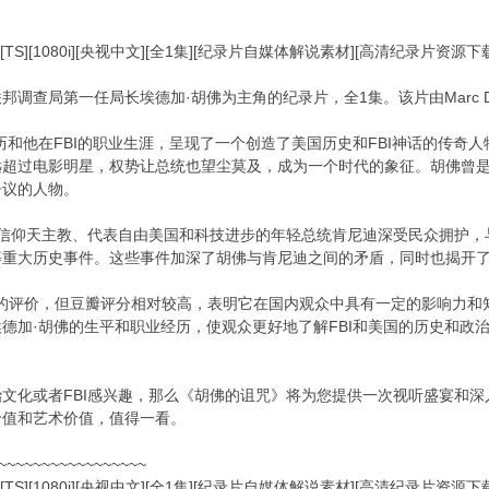
[TS][1080i][央视中文][全1集][纪录片自媒体解说素材][高清纪录片资源
调查局第一任局长埃德加·胡佛为主角的纪录片，全1集。该片由Marc Du
历和他在FBI的职业生涯，呈现了一个创造了美国历史和FBI神话的传奇
超过电影明星，权势让总统也望尘莫及，成为一个时代的象征。胡佛曾是
争议的人物。
年间，信仰天主教、代表自由美国和科技进步的年轻总统肯尼迪深受民众拥护
重大历史事件。这些事件加深了胡佛与肯尼迪之间的矛盾，同时也揭开了F
定的评价，但豆瓣评分相对较高，表明它在国内观众中具有一定的影响力
德加·胡佛的生平和职业经历，使观众更好地了解FBI和美国的历史和政
文化或者FBI感兴趣，那么《胡佛的诅咒》将为您提供一次视听盛宴和
价值和艺术价值，值得一看。
~~~~~~~~~~~~~~~~~
[TS][1080i][央视中文][全1集][纪录片自媒体解说素材][高清纪录片资源