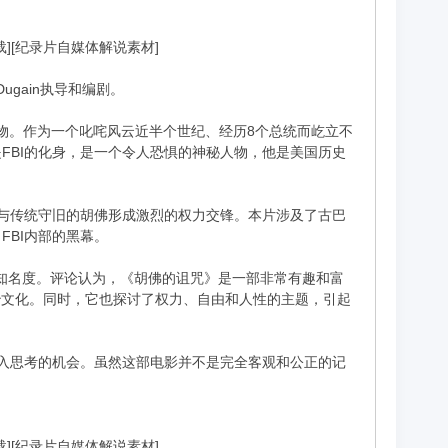
下载][纪录片自媒体解说素材]
gain执导和编剧。
人物。作为一个叱咤风云近半个世纪、经历8个总统而屹立不
FBI的化身，是一个令人恐惧的神秘人物，他是美国历史
，与传统守旧的胡佛形成激烈的权力交锋。本片涉及了古巴
BI内部的黑幕。
和知名度。评论认为，《胡佛的诅咒》是一部非常有趣和富
治文化。同时，它也探讨了权力、自由和人性的主题，引起
深入思考的机会。虽然这部电影并不是完全客观和公正的记
下载][纪录片自媒体解说素材]