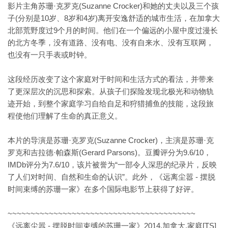
影片主角苏珊·克罗克(Suzanne Crocker)和她的丈夫以及三个孩
子(分别是10岁、8岁和4岁)离开安逸舒适的城市生活，在加拿大
北部荒野度过9个月的时间。他们在一个偏远的小屋中度过漫长
的北方冬季，没有道路、没有电、没有自来水、没有互联网，
也没有一只手表或时钟。
这段经历改变了这个家庭对于时间和生活方式的看法，并带来
了更深层次的沉思和探索。从孩子们探险发现北极光和动物轨
迹开始，到整个家庭学习自给自足和狩猎捕鱼的技能，这段旅
程使他们理解了生命的真正意义。
本片的导演是苏珊·克罗克(Suzanne Crocker)，主演是苏珊·克
罗克和吉拉德·帕森斯(Gerard Parsons)。豆瓣评分为9.6/10，
IMDb评分为7.6/10，该片被誉为“一部令人深思的纪录片，反映
了人们对时间、自然和生命的认识”。此外，《远离尘嚣 - 摆脱
时间束缚的苏珊一家》在多个国际电影节上获得了好评。
~~~~~~~~~~~~~~~~~~~~~~~~~~~~~~~~~~~~~~~~~
《远离尘嚣 - 摆脱时间束缚的苏珊一家》2014.加拿大.家庭[TS]