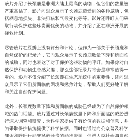
该片介绍了长颈鹿是非洲大陆上最高的动物，但它们的数量被
严重高估了。影片向观众展示了长颈鹿遭受到的各种威胁，包
括栖息地损失、非法狩猎和气候变化等等。影片还呼吁人们采
取行动保护这些珍贵而优美的动物，并介绍了正在非洲开展的
拯救计划。
尽管该片在豆瓣上没有评分和评论，但作为一部关于长颈鹿和
自然保护的纪录片，它向观众展示了长颈鹿数量下降和所面临
的威胁，同时也表达了对于保护这些动物的呼吁。如果你对自
然保护和动物生态感兴趣，那么这部纪录片将会是非常值得一
看的。影片不仅介绍了长颈鹿在生态系统中的重要性，还向观
众展示了它们所面临的困境和拯救计划，帮助人们更好地了解
和关注自然保护问题。
此外，长颈鹿数量下降和所面临的威胁已经成为了自然保护领
域的热门话题。该片通过对长颈鹿数量下降和所面临的威胁进
行深入调查和研究，为科学家提供了有价值的数据和信息，并
为采取保护措施提供了科学依据。同时也通过向公众普及科学
知识和呼吁行动来拯救珍贵的动物资源，促进人类社会与自然