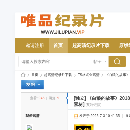
邀请注册
首页
超高清纪录片下载
原版
帖子
首页
超高清纪录片下载
TS格式全高清
《白狼的故事》2018
[独立]
《白狼的故事》2018
查看:
946
|
回复:
9
唯
»
›
›
›
素材]
[复制链接]
我爱高清
发表于 2023-7-3 10:41:35
|
显