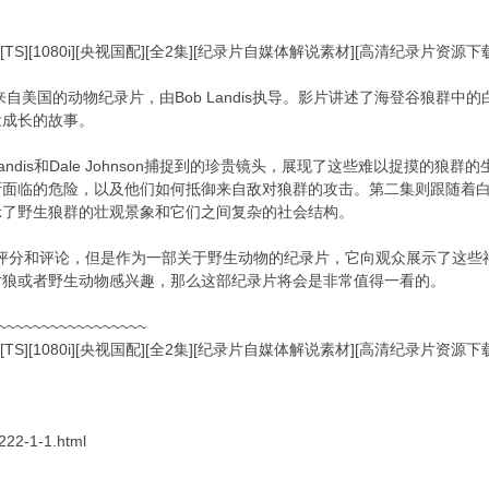
[TS][1080i][央视国配][全2集][纪录片自媒体解说素材][高清纪录片资源
来自美国的动物纪录片，由Bob Landis执导。影片讲述了海登谷狼群
壮成长的故事。
Landis和Dale Johnson捕捉到的珍贵镜头，展现了这些难以捉摸
所面临的危险，以及他们如何抵御来自敌对狼群的攻击。第二集则跟随着
示了野生狼群的壮观景象和它们之间复杂的社会结构。
有评分和评论，但是作为一部关于野生动物的纪录片，它向观众展示了这
对狼或者野生动物感兴趣，那么这部纪录片将会是非常值得一看的。
~~~~~~~~~~~~~~~~~
[TS][1080i][央视国配][全2集][纪录片自媒体解说素材][高清纪录片资源
-222-1-1.html