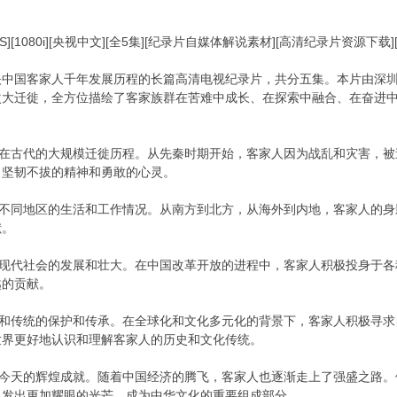
TS][1080i][央视中文][全5集][纪录片自媒体解说素材][高清纪录片资源下
映中国客家人千年发展历程的长篇高清电视纪录片，共分五集。本片由深
次大迁徙，全方位描绘了客家族群在苦难中成长、在探索中融合、在奋进
人在古代的大规模迁徙历程。从先秦时期开始，客家人因为战乱和灾害，
了坚韧不拔的精神和勇敢的心灵。
在不同地区的生活和工作情况。从南方到北方，从海外到内地，客家人的
献。
在现代社会的发展和壮大。在中国改革开放的进程中，客家人积极投身于
越的贡献。
化和传统的保护和传承。在全球化和文化多元化的背景下，客家人积极寻
世界更好地认识和理解客家人的历史和文化传统。
在今天的辉煌成就。随着中国经济的腾飞，客家人也逐渐走上了强盛之路
焕发出更加耀眼的光芒，成为中华文化的重要组成部分。