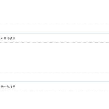
显示全部楼层
显示全部楼层