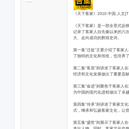
《天下客家》2010.中国.人文[
《天下客家》是一部全景式反
品
记录了客家人自先秦以来的六
大、走向成功的辉煌史诗。
第一集“迁徙”主要介绍了客家
了独特的文化和传统，也培养
第二集“客居”则讲述了客家人
经济和文化发展做出了重要贡
纪
第三集“奋进”则聚焦于客家人
为中国的现代化进程做出了卓
第四集“传承”则讲述了客家文
式，继承和弘扬客家文化，让
第五集“盛世”则展示了客家人
杰出人物。同时，客家文化也