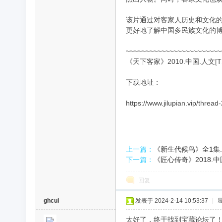
该片通过对客家人历史和文化
录
更好地了解中国多民族文化的
~~~~~~~~~~~~~~~~~~~~~~~~
《天下客家》2010.中国.人文[
下载地址：
https://www.jilupian.vip/thread
片
上一篇：
《新生代候鸟》全1集.2
下一篇：
《匠心传奇》2018.中
回复
ghcui
发表于 2024-2-14 10:53:37
|
太好了，终于找到宝藏论坛了