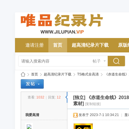
邀请注册
首页
超高清纪录片下载
原版
帖子
首页
超高清纪录片下载
TS格式全高清
《赤道生命线》2018
[独立]
《赤道生命线》2018
查看:
1032
|
回复:
12
唯
»
›
›
›
素材]
[复制链接]
我爱高清
发表于 2023-7-1 10:34:21
|
显