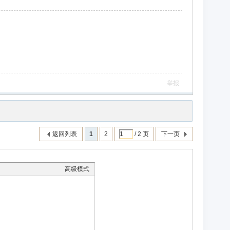
举报
返回列表
1
2
/ 2 页
下一页
高级模式