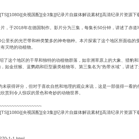
[TS][1080i][央视国配][全3集][纪录片自媒体解说素材][高清纪录片资源
片，于2018年在德国制作。影片分为三集，每集长50分钟，讲述了赤
000公里长的光芒带和种类繁多的神奇物种。本片探索了这个地区所面临
没有灭绝的动植物。
介绍了这个地区的干旱和独特的动植物群落，如非洲草原上的大象、猎豹和
，如金丝猴、蓝鹦鹉和巨型蕨类植物等。第三集名为“热带水域”，讲述
上均未获得评分，但对于喜欢自然和地理的观众来说，这是一部值得一看
能欣赏到令人惊叹的景色和奇妙的动物世界。
~~~~~~~~~~~~~~~~~
[TS][1080i][央视国配][全3集][纪录片自媒体解说素材][高清纪录片资源
-270-1-1.html