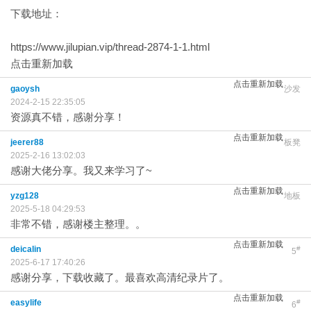
下载地址：
https://www.jilupian.vip/thread-2874-1-1.html
点击重新加载
点击重新加载
gaoysh
沙发
2024-2-15 22:35:05
资源真不错，感谢分享！
点击重新加载
jeerer88
板凳
2025-2-16 13:02:03
感谢大佬分享。我又来学习了~
点击重新加载
yzg128
地板
2025-5-18 04:29:53
非常不错，感谢楼主整理。。
点击重新加载
deicalin
#
5
2025-6-17 17:40:26
感谢分享，下载收藏了。最喜欢高清纪录片了。
点击重新加载
easylife
#
6