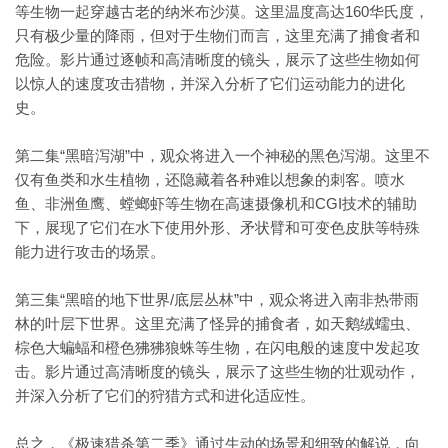
等生物一起穿越古老的纳米布沙漠。这里温度高达160华氏度，
只有极少量的降雨，但对于生物们而言，这里充满了捕食者和
危险。影片通过逐帧和高清晰度的镜头，展示了这些生物如何
以惊人的速度攻击猎物，并深入分析了它们运动能力的进化
史。
第二集“黑暗泻湖”中，观众将进入一个神秘的黑色泻湖。这里不
仅有鱼类和水生植物，还隐藏着各种难以想象的刺客。喷水
鱼、非洲鱼鹰、螳螂虾等生物在高速摄像机和CGI技术的辅助
下，展现了它们在水下使用外形、矛状臂和可变色皮肤等特殊
能力进行攻击的场景。
第三集“黑暗的地下世界/底层丛林”中，观众将进入南非热带雨
林的叶层下世界。这里充满了怪异的捕食者，如天鹅绒蠕虫、
棕色大蝙蝠和橙色狒狒狼蛛等生物，在闪电般的速度中发起攻
击。影片通过高清晰度的镜头，展示了这些生物的壮观动作，
并深入分析了它们的狩猎方式和进化适应性。
总之，《极速猎杀第二季》通过生动的场景和细致的解说，向