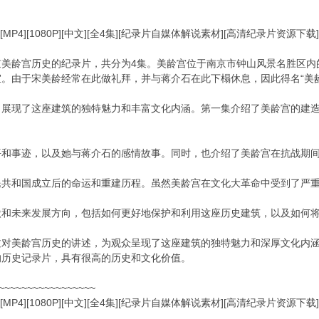
[MP4][1080P][中文][全4集][纪录片自媒体解说素材][高清纪录片资源下
美龄宫历史的纪录片，共分为4集。美龄宫位于南京市钟山风景名胜区内的
。由于宋美龄经常在此做礼拜，并与蒋介石在此下榻休息，因此得名“美龄
，展现了这座建筑的独特魅力和丰富文化内涵。第一集介绍了美龄宫的建
平和事迹，以及她与蒋介石的感情故事。同时，也介绍了美龄宫在抗战期
民共和国成立后的命运和重建历程。虽然美龄宫在文化大革命中受到了严
状和未来发展方向，包括如何更好地保护和利用这座历史建筑，以及如何
过对美龄宫历史的讲述，为观众呈现了这座建筑的独特魅力和深厚文化内
的历史记录片，具有很高的历史和文化价值。
~~~~~~~~~~~~~~~~~
[MP4][1080P][中文][全4集][纪录片自媒体解说素材][高清纪录片资源下