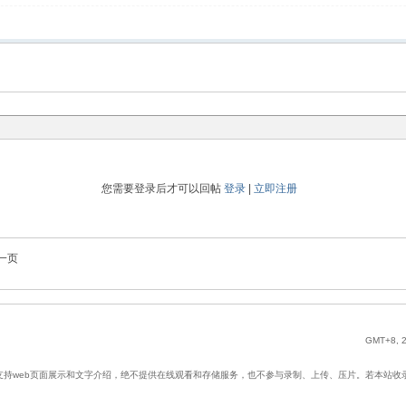
您需要登录后才可以回帖
登录
|
立即注册
一页
GMT+8, 2
web页面展示和文字介绍，绝不提供在线观看和存储服务，也不参与录制、上传、压片。若本站收录内容无