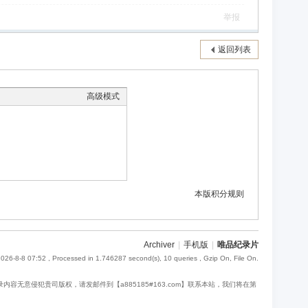
举报
返回列表
高级模式
本版积分规则
Archiver
|
手机版
|
唯品纪录片
026-8-8 07:52
, Processed in 1.746287 second(s), 10 queries , Gzip On, File On.
意侵犯贵司版权，请发邮件到【a885185#163.com】联系本站，我们将在第