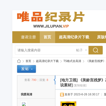
邀请注册
首页
超高清纪录片下载
原版
帖子
首页
超高清纪录片下载
TS格式全高清
《美龄宫残梦》2016
[地方卫视]
《美龄宫残梦》20
查看:
790
|
回复:
8
唯
»
›
›
›
说素材]
[复制链接]
我爱高清
发表于 2023-6-26 16:30:17
|