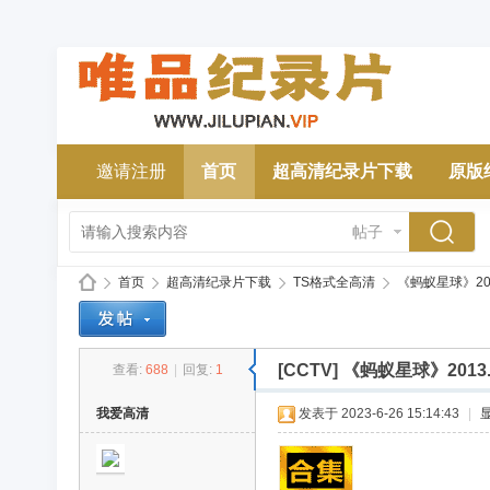
邀请注册
首页
超高清纪录片下载
原版
帖子
首页
超高清纪录片下载
TS格式全高清
《蚂蚁星球》2013.
[CCTV]
《蚂蚁星球》2013.英
查看:
688
|
回复:
1
唯
»
›
›
›
我爱高清
发表于 2023-6-26 15:14:43
|