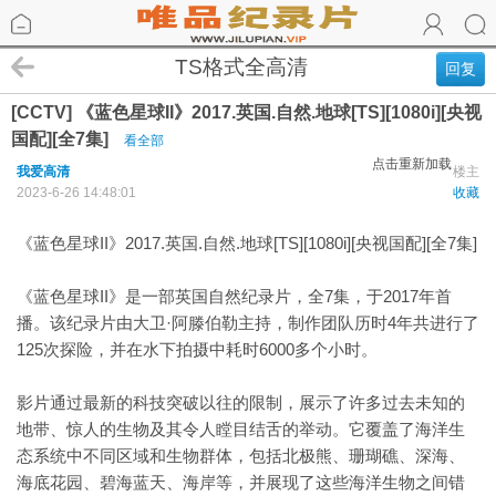
TS格式全高清
回复
[CCTV] 《蓝色星球II》2017.英国.自然.地球[TS][1080i][央视
国配][全7集]
看全部
点击重新加载
我爱高清
楼主
2023-6-26 14:48:01
收藏
《蓝色星球II》2017.英国.自然.地球[TS][1080i][央视国配][全7集]
《蓝色星球II》是一部英国自然纪录片，全7集，于2017年首
播。该纪录片由大卫·阿滕伯勒主持，制作团队历时4年共进行了
125次探险，并在水下拍摄中耗时6000多个小时。
影片通过最新的科技突破以往的限制，展示了许多过去未知的
地带、惊人的生物及其令人瞠目结舌的举动。它覆盖了海洋生
态系统中不同区域和生物群体，包括北极熊、珊瑚礁、深海、
海底花园、碧海蓝天、海岸等，并展现了这些海洋生物之间错