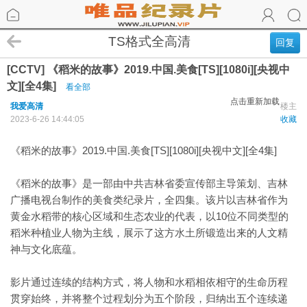
TS格式全高清
回复
[CCTV] 《稻米的故事》2019.中国.美食[TS][1080i][央视中
文][全4集]
看全部
点击重新加载
我爱高清
楼主
2023-6-26 14:44:05
收藏
《稻米的故事》2019.中国.美食[TS][1080i][央视中文][全4集]
《稻米的故事》是一部由中共吉林省委宣传部主导策划、吉林
广播电视台制作的美食类纪录片，全四集。该片以吉林省作为
黄金水稻带的核心区域和生态农业的代表，以10位不同类型的
稻米种植业人物为主线，展示了这方水土所锻造出来的人文精
神与文化底蕴。
影片通过连续的结构方式，将人物和水稻相依相守的生命历程
贯穿始终，并将整个过程划分为五个阶段，归纳出五个连续递