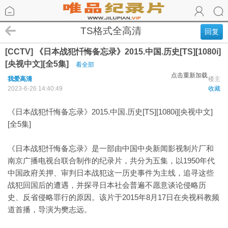
TS格式全高清
回复
[CCTV] 《日本战犯忏悔备忘录》2015.中国.历史[TS][1080i]
[央视中文][全5集]
看全部
点击重新加载
我爱高清
楼主
2023-6-26 14:40:49
收藏
《日本战犯忏悔备忘录》2015.中国.历史[TS][1080i][央视中文]
[全5集]
《日本战犯忏悔备忘录》是一部由中国中央新闻影视制片厂和
南京广播电视台联合制作的纪录片，共分为五集，以1950年代
中国政府关押、审判日本战犯这一历史事件为主线，追寻这些
战犯回国后的遭遇，并探寻日本社会普遍不愿意谈论侵略历
史、反省侵略罪行的原因。该片于2015年8月17日在央视科教频
道首播，导演为樊志远。