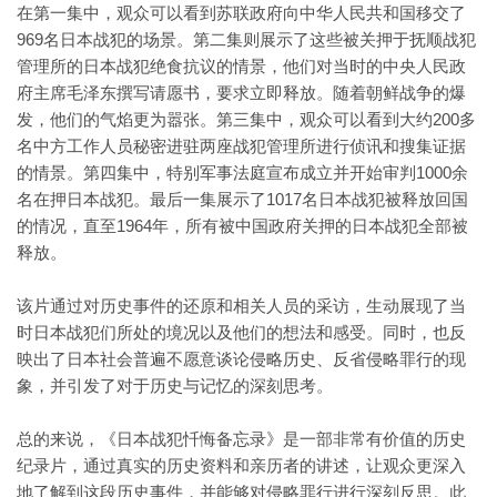
在第一集中，观众可以看到苏联政府向中华人民共和国移交了
969名日本战犯的场景。第二集则展示了这些被关押于抚顺战犯
管理所的日本战犯绝食抗议的情景，他们对当时的中央人民政
府主席毛泽东撰写请愿书，要求立即释放。随着朝鲜战争的爆
发，他们的气焰更为嚣张。第三集中，观众可以看到大约200多
名中方工作人员秘密进驻两座战犯管理所进行侦讯和搜集证据
的情景。第四集中，特别军事法庭宣布成立并开始审判1000余
名在押日本战犯。最后一集展示了1017名日本战犯被释放回国
的情况，直至1964年，所有被中国政府关押的日本战犯全部被
释放。
该片通过对历史事件的还原和相关人员的采访，生动展现了当
时日本战犯们所处的境况以及他们的想法和感受。同时，也反
映出了日本社会普遍不愿意谈论侵略历史、反省侵略罪行的现
象，并引发了对于历史与记忆的深刻思考。
总的来说，《日本战犯忏悔备忘录》是一部非常有价值的历史
纪录片，通过真实的历史资料和亲历者的讲述，让观众更深入
地了解到这段历史事件，并能够对侵略罪行进行深刻反思。此