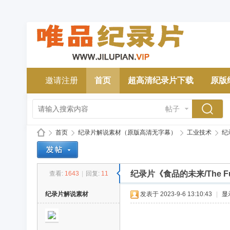
邀请注册
首页
超高清纪录片下载
原版
帖子
首页
纪录片解说素材（原版高清无字幕）
工业技术
纪录
纪录片《食品的未来/The Fu
查看:
1643
|
回复:
11
唯
»
›
›
›
纪录片解说素材
发表于 2023-9-6 13:10:43
|
显