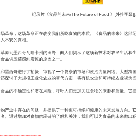
纪录片《食品的未来/The Future of Food 》[外挂字幕]
一场革命，这场革命正在改变我们所吃食物的本质。《食品的未来》这部
令人不安的真相。
大草原到墨西哥瓦哈卡州的田野，向人们揭示了这项新技术对农民生活和
的食品供应链感到震惊的原因之一。
大和墨西哥进行了拍摄，审视了一个复杂的市场和政治力量网络。大型跨
片还探讨了大规模工业化农业的替代方案，将有机农业和可持续农业视为
因食品的不确定性和潜在风险，呼吁人们更加关注食物的来源和质量。它
食物产业中存在的问题，并提供了一种更可持续和健康的未来发展方向。
产者。通过增加对食物供应链的了解和关注，我们可以为食品的未来做出
~~~~~~~~~~~~~~~~~