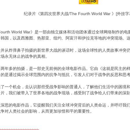
纪录片《第四次世界大战/The Fourth World War 》[外挂
 Fourth World War》是一部由独立媒体和活动团体通过全球网络
、韩国，以及西雅图、热那亚、纽约、阿富汗和伊拉克等地的冲突现场。
述并从炸弹鼻子拍摄的新世界大战的谈话时，这场全球性的人类故事冲突
这场永无休止的战争的真相。
了两年多的拍摄，是一部史无前例的全球电影作品。它由《这就是民主的
目的是通过揭示全球范围内的抗争与抵抗，引发人们对于战争的反思和思
供了一个机会，去认识那些受战争影响的普通人，了解他们生活中的困境
录片，我们被带入了世界各地的战争现场，感受到了战争给人们带来的深
人深思的电影作品，它提醒我们关注全球冲突背后的人类命运，并呼吁我
战争对人类社会的影响，从而更加珍惜和平的重要性。
~~~~~~~~~~~~~~~~~