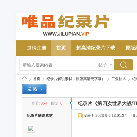
邀请注册
首页
超高清纪录片下载
原版
帖子
首页
纪录片解说素材（原版高清无字幕）
工业技术
纪录
纪录片《第四次世界大战/The 
查看:
854
|
回复:
6
唯
»
›
›
›
纪录片解说素材
发表于 2023-9-6 13:01:37
|
显