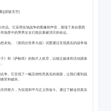
字幕][原版无字]
制作的电影作品。它采用实地战争的图像和声音，展现了来自墨西
这些场景中的男男女女们抵抗着被消灭的命运。
仍然未知。《第四次世界大战》试图通过呈现真实的战争场
样子》和《萨帕塔》的制片人执导，以独立媒体和活动团体
考。
和抗争。它呈现了一幅压倒性而真实的画面，让我们看到战
刻痛苦和破坏。
们共同努力，为实现和平与正义而奋斗。通过了解这些真实