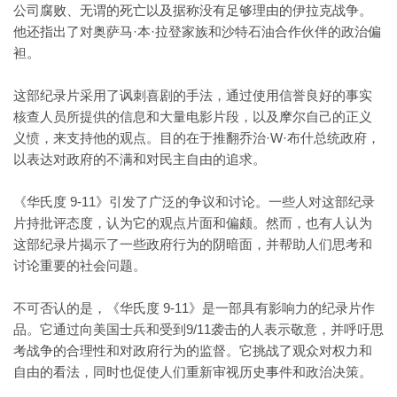
公司腐败、无谓的死亡以及据称没有足够理由的伊拉克战争。
他还指出了对奥萨马·本·拉登家族和沙特石油合作伙伴的政治偏
袒。
这部纪录片采用了讽刺喜剧的手法，通过使用信誉良好的事实
核查人员所提供的信息和大量电影片段，以及摩尔自己的正义
义愤，来支持他的观点。目的在于推翻乔治·W·布什总统政府，
以表达对政府的不满和对民主自由的追求。
《华氏度 9-11》引发了广泛的争议和讨论。一些人对这部纪录
片持批评态度，认为它的观点片面和偏颇。然而，也有人认为
这部纪录片揭示了一些政府行为的阴暗面，并帮助人们思考和
讨论重要的社会问题。
不可否认的是，《华氏度 9-11》是一部具有影响力的纪录片作
品。它通过向美国士兵和受到9/11袭击的人表示敬意，并呼吁思
考战争的合理性和对政府行为的监督。它挑战了观众对权力和
自由的看法，同时也促使人们重新审视历史事件和政治决策。