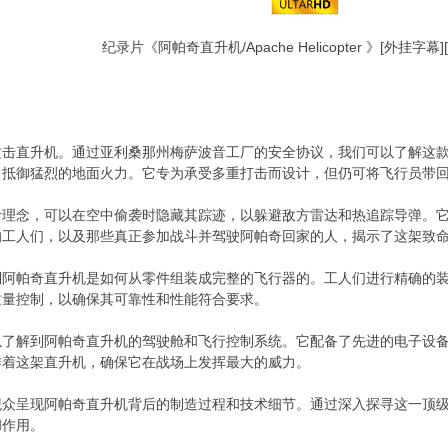
纪录片《阿帕奇直升机/Apache Helicopter 》[外挂字幕
攻击直升机。通过亚利桑那州梅萨波音工厂的安全协议，我们可以了解这
，抵御猛烈的地面火力。它专为承受多重打击而设计，但仍可将飞行员带
计理念，可以在空中偷袭时隐藏其踪迹，以躲避敌方雷达和热追踪导弹。
的工人们，以及那些真正参加战斗并驾驶阿帕奇回家的人，揭示了这架致
到阿帕奇直升机是如何从零件组装成完整的飞行器的。工人们进行精确的
质量控制，以确保其可靠性和性能符合要求。
以了解到阿帕奇直升机的驾驶舱和飞行控制系统。它配备了先进的电子设
作着这架直升机，确保它在战场上发挥最大的威力。
观众呈现阿帕奇直升机背后的制造过程和技术细节。通过深入探寻这一顶
和作用。