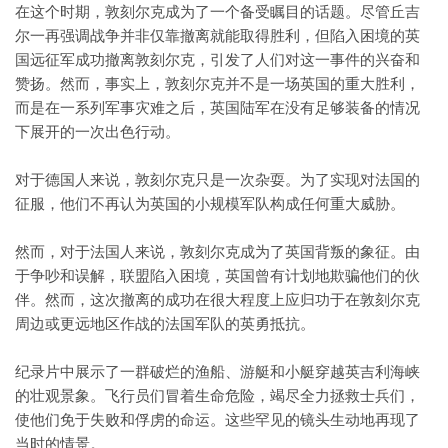
在这个时期，敦刻尔克成为了一个备受瞩目的话题。尽管丘吉
尔一再强调战争并非仅靠撤离就能取得胜利，但陷入困境的英
国远征军成功撤离敦刻尔克，引发了人们对这一事件的兴奋和
赞扬。然而，事实上，敦刻尔克并不是一场英国的重大胜利，
而是在一系列军事灾难之后，英国陆军在没有足够装备的情况
下展开的一次出色行动。
对于德国人来说，敦刻尔克只是一次杂耍。为了实现对法国的
征服，他们不再认为英国的小规模军队构成任何重大威胁。
然而，对于法国人来说，敦刻尔克成为了英国背叛的象征。由
于争吵和误解，联盟陷入困境，英国曾有计划地欺骗他们的伙
伴。然而，这次撤离的成功在很大程度上应归功于在敦刻尔克
周边或更远地区作战的法国军队的英勇抵抗。
纪录片中展示了一群破烂的渔船、游艇和小艇穿越英吉利海峡
的壮观景象。飞行员们冒着生命危险，竭尽全力拯救士兵们，
使他们免于失败和俘虏的命运。这些罕见的镜头生动地再现了
当时的情景。