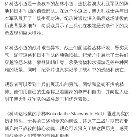
科科达小道是一条狭窄的丛林小道，连接着澳大利亚军队的阵
地和日本军团的前锋部队。在这个小道上，澳大利亚士兵与日
本军队展开了一场生死对决。纪录片通过深入揭示这场战役的
历史背景和细节，向观众展示了士兵们在极端恶劣条件下的英
勇表现和巨大牺牲。
科科达小道的战斗艰苦异常。战士们面临着丛林环境、恶劣天
气、泥泞道路和日本军队的顽强抵抗。纪录片中展示了士兵们
穿越险恶丛林、攀登陡峭山脊、承受食物和水源缺乏等种种困
难的场景。同时，纪录片也真实记录了战斗中的残酷和伤亡。
观影者可以看到士兵们展现出的勇气、团结和坚韧不拔的精
神。他们用自己的生命捍卫着国家的尊严和自由，并向世人证
明了澳大利亚军队的战斗意志和优秀素质。
《科科达地狱的阶梯/Kokoda the Stairway to Hell》通过真实的
历史镜头、士兵的口述和专家的解说，还原了二战时期巴布亚
新几内亚战役的惊心动魄。观众可以深入了解这段历史，感受
到战争给人们带来的苦难和磨砺。