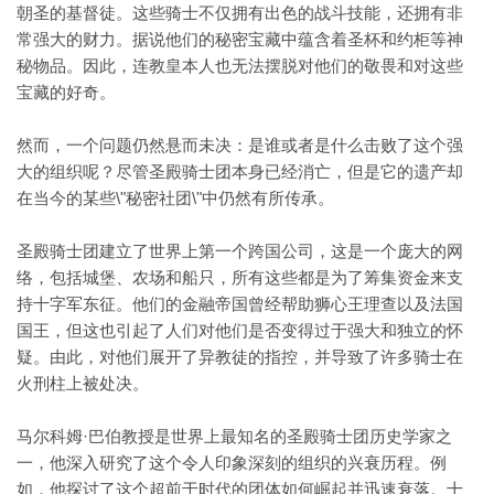
朝圣的基督徒。这些骑士不仅拥有出色的战斗技能，还拥有非
常强大的财力。据说他们的秘密宝藏中蕴含着圣杯和约柜等神
秘物品。因此，连教皇本人也无法摆脱对他们的敬畏和对这些
宝藏的好奇。
然而，一个问题仍然悬而未决：是谁或者是什么击败了这个强
大的组织呢？尽管圣殿骑士团本身已经消亡，但是它的遗产却
在当今的某些\"秘密社团\"中仍然有所传承。
圣殿骑士团建立了世界上第一个跨国公司，这是一个庞大的网
络，包括城堡、农场和船只，所有这些都是为了筹集资金来支
持十字军东征。他们的金融帝国曾经帮助狮心王理查以及法国
国王，但这也引起了人们对他们是否变得过于强大和独立的怀
疑。由此，对他们展开了异教徒的指控，并导致了许多骑士在
火刑柱上被处决。
马尔科姆·巴伯教授是世界上最知名的圣殿骑士团历史学家之
一，他深入研究了这个令人印象深刻的组织的兴衰历程。例
如，他探讨了这个超前于时代的团体如何崛起并迅速衰落。十