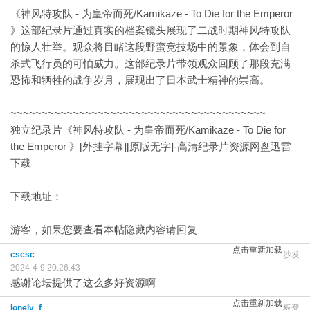
《神风特攻队 - 为皇帝而死/Kamikaze - To Die for the Emperor
》这部纪录片通过真实的档案镜头展现了二战时期神风特攻队
的惊人壮举。观众将目睹这段野蛮竞技场中的景象，体会到自
杀式飞行员的可怕威力。这部纪录片带领观众回顾了那段充满
恐怖和牺牲的战争岁月，展现出了日本武士精神的崇高。
~~~~~~~~~~~~~~~~~~~~~~~~~~~~~~~~~~~~~~~~~
独立纪录片《神风特攻队 - 为皇帝而死/Kamikaze - To Die for
the Emperor 》[外挂字幕][原版无字]-高清纪录片资源网盘迅雷
下载
下载地址：
游客，如果您要查看本帖隐藏内容请
回复
点击重新加载
cscsc
沙发
2024-4-9 20:26:43
感谢论坛提供了这么多好资源啊
点击重新加载
lonely_f
板凳