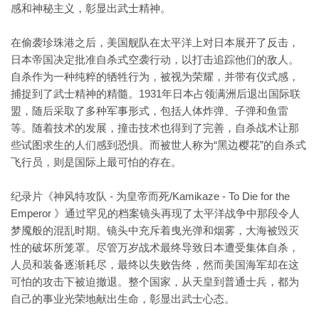
感和神秘主义，彰显出武士精神。
在偷袭珍珠港之后，美国舰队在太平洋上对日本展开了反击，
日本帝国决定批准自杀式空袭行动，以打击追踪他们的敌人。
自杀作为一种纯粹的牺牲行为，被视为荣耀，并带有仪式感，
捕捉到了武士精神的精髓。1931年日本占领满洲后退出国际联
盟，随后采取了多种军事形式，包括人体炸弹、子弹和鱼雷
等。随着技术的发展，撞击技术也得到了完善，自杀战术让那
些试图求生的人们感到恐惧。而被世人称为“黑边樱花”的自杀式
飞行员，则是国际上最可怕的存在。
纪录片《神风特攻队 - 为皇帝而死/Kamikaze - To Die for the
Emperor 》通过罕见的档案镜头再现了太平洋战争中那段令人
梦魇般的混乱时期。镜头中充斥着曳光弹和烟雾，大海被毁灭
性的破坏所笼罩。尽管万岁战术最终导致日本遭受集体自杀，
人员和装备逐渐耗尽，最终以失败告终，然而美国海军却在这
可怕的攻击下被迫撤退。整个国家，从天皇到普通士兵，都为
自己的事业光荣地献出生命，彰显出武士心态。