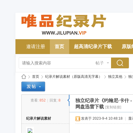
邀请注册
首页
超高清纪录片下载
原版
帖子
首页
纪录片解说素材（原版高清无字幕）
独立其他
独
独立纪录片《约翰尼·卡什 - 未经
查看:
852
|
回复:
8
唯
»
›
›
›
网盘迅雷下载
[复制链接]
纪录片解说素材
发表于 2023-9-4 10:48:18
|
显