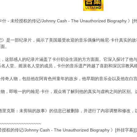
 未经授权的传记/Johnny Cash - The Unauthorized Biogra
的传记》是一部纪录片，揭示了美国最受欢迎的音乐偶像约翰尼·卡什真实的
面面。
天，这部感人的纪录片涵盖了卡什职业生涯的方方面面。它深入探讨了他
乐名人堂、摇滚名人堂的成员，卡什的音乐遗产跨越了喜剧和深沉宗教风
乐传奇人物，包括他在阿肯色州童年的故乡，他早期的音乐会以及他在白宫
物，即唯一的约翰尼·卡什，观众将了解到他的真实与虚构之间的区别。
德里克斯：未剪辑的故事》的信息已被删除，并进行了内容调整和修改，
~~~~~~~~~~~~~~~~~
的传记/Johnny Cash - The Unauthorized Biography 》[