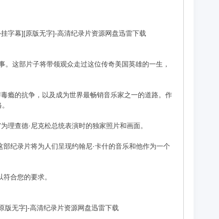
phy 》[外挂字幕][原版无字]-高清纪录片资源网盘迅雷下载
故事。这部片子将带领观众走过这位传奇美国英雄的一生，
与毒瘾的抗争，以及成为世界最畅销音乐家之一的道路。作
格。
为理查德·尼克松总统表演时的独家照片和画面。
这部纪录片将为人们呈现约翰尼·卡什的音乐和他作为一个
以符合您的要求。
外挂字幕][原版无字]-高清纪录片资源网盘迅雷下载