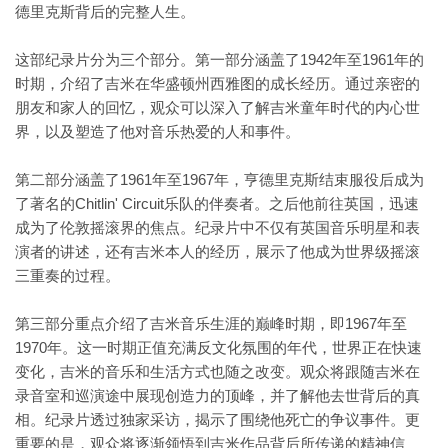
德里克斯背后的完整人生。
这部纪录片分为三个部分。第一部分涵盖了1942年至1961年的
时期，介绍了吉米在华盛顿州西雅图的成长经历。通过亲密的
朋友和家人的回忆，观众可以深入了解吉米童年时代的内心世
界，以及塑造了他对音乐热爱的人和事件。
第二部分涵盖了1961年至1967年，亨德里克斯结束服役后成为
了著名的Chitlin' Circuit乐队的伴奏者。之后他前往英国，迅速
成为了伦敦摇滚界的焦点。纪录片中不仅有英国音乐明星和表
演者的讲述，还有吉米本人的经历，展示了他成为世界级摇滚
三重奏的过程。
第三部分重点介绍了吉米音乐生涯的巅峰时期，即1967年至
1970年。这一时期正值充满反文化氛围的年代，世界正在快速
变化，吉米的音乐和生活方式也随之改变。观众将跟随吉米在
录音室和巡演途中展现创造力的顶峰，并了解他去世背后的真
相。纪录片透过独家采访，揭示了围绕他死亡的争议事件。更
重要的是，观众将逐渐领悟到吉米作品背后所传递的精神信