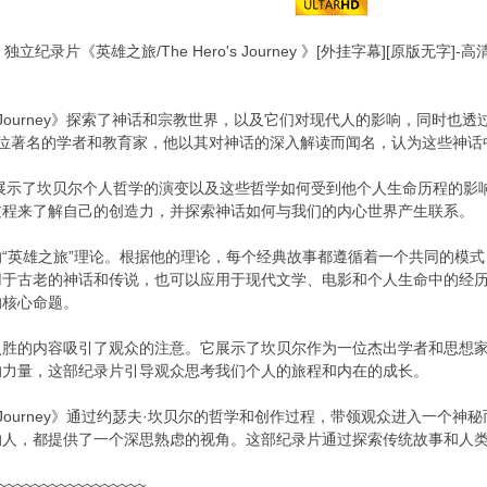
独立纪录片《英雄之旅/The Hero's Journey 》[外挂字幕][原版无字
o's Journey》探索了神话和宗教世界，以及它们对现代人的影响，同时也透
尔是一位著名的学者和教育家，他以其对神话的深入解读而闻名，认为这些神
，展示了坎贝尔个人哲学的演变以及这些哲学如何受到他个人生命历程的
过程来了解自己的创造力，并探索神话如何与我们的内心世界产生联系。
“英雄之旅”理论。根据他的理论，每个经典故事都遵循着一个共同的模
用于古老的神话和传说，也可以应用于现代文学、电影和个人生命中的经
的核心命题。
入胜的内容吸引了观众的注意。它展示了坎贝尔作为一位杰出学者和思想
的力量，这部纪录片引导观众思考我们个人的旅程和内在的成长。
ro's Journey》通过约瑟夫·坎贝尔的哲学和创作过程，带领观众进入
的人，都提供了一个深思熟虑的视角。这部纪录片通过探索传统故事和人
~~~~~~~~~~~~~~~~~