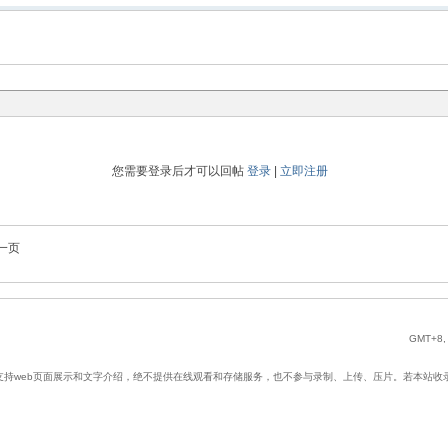
您需要登录后才可以回帖
登录
|
立即注册
一页
GMT+8, 
web页面展示和文字介绍，绝不提供在线观看和存储服务，也不参与录制、上传、压片。若本站收录内容无