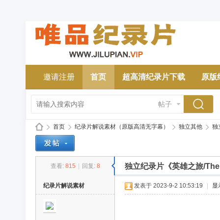
邀请注册
首页
超高清纪录片下载
原版
帖子
首页
纪录片解说素材（原版高清无字幕）
独立其他
独立
独立纪录片《英雄之旅/The 
查看:
815
|
回复:
8
唯
»
›
›
›
纪录片解说素材
发表于 2023-9-2 10:53:19
|
显