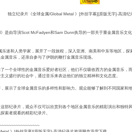
独立纪录片《全球金属/Global Metal 》[外挂字幕][原版无字]-
etal》是由导演Scot McFadyen和Sam Dunn执导的一部关于重
金属乐迷和人类学家，展开了一段旅程，深入亚洲、南美和中东等地区，探
黑金属音乐，还亲自参与了伊朗的鞭打金属音乐现场。
tal》揭示了一个全球性的金属音乐爱好者社区，他们不仅吸收西方的金属音
费主义盛行的社会中，通过音乐来表达他们的独立精神和文化态度。
察，展示了全球金属音乐的多样性和影响力。观众能够了解到不同国家和
Metal》这部纪录片，观众不仅可以欣赏到各个地区金属音乐的精彩演出和
化探索者观看的精彩纪录片。
~~~~~~~~~~~~~~~~~
 Metal 》[外挂字幕][原版无字]-高清纪录片资源网盘迅雷下载