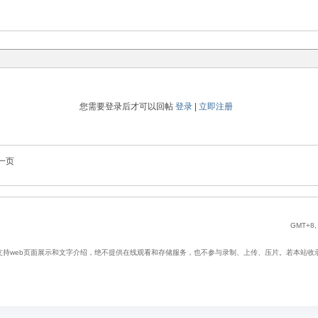
您需要登录后才可以回帖
登录
|
立即注册
一页
GMT+8, 
web页面展示和文字介绍，绝不提供在线观看和存储服务，也不参与录制、上传、压片。若本站收录内容无