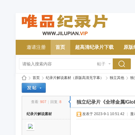
邀请注册
首页
超高清纪录片下载
原版
帖子
首页
纪录片解说素材（原版高清无字幕）
独立其他
独立
独立纪录片《全球金属/Glob
查看:
907
|
回复:
8
唯
»
›
›
›
纪录片解说素材
发表于 2023-9-1 10:51:42
|
显