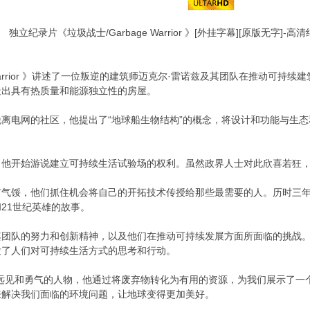
独立纪录片《垃圾战士/Garbage Warrior 》[外挂字幕][原版无字]
e Warrior 》讲述了一位叛逆的建筑师迈克尔·雷诺兹及其团队在推动可
造出具有热质量和能源独立性的房屋。
离电网的社区，他提出了“地球船生物结构”的概念，将设计和功能与生
，他开始游说建立可持续生活试验场的权利。虽然政界人士对此欣喜若狂
有气馁，他们抓住机会将自己的开拓技术传授给那些最需要的人。历时三
21世纪英雄的故事。
其团队的努力和创新精神，以及他们在推动可持续发展方面所面临的挑战
发了人们对可持续生活方式的思考和行动。
凡远见和勇气的人物，他通过将废弃物转化为有用的资源，为我们展示了一
来解决我们面临的环境问题，让地球变得更加美好。