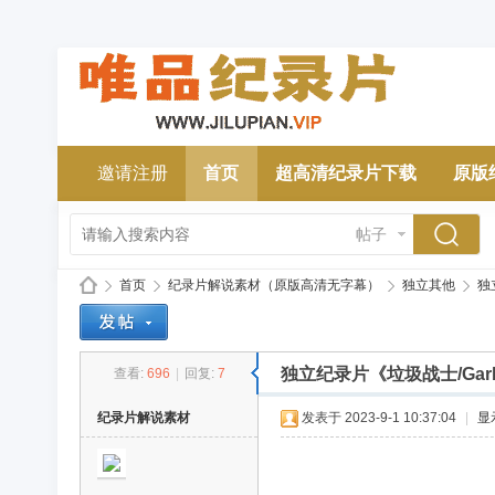
邀请注册
首页
超高清纪录片下载
原版
帖子
首页
纪录片解说素材（原版高清无字幕）
独立其他
独立
独立纪录片《垃圾战士/Garb
查看:
696
|
回复:
7
唯
»
›
›
›
纪录片解说素材
发表于 2023-9-1 10:37:04
|
显