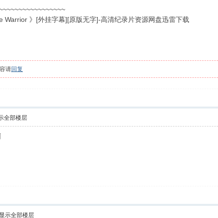
~~~~~~~~~~~~~~~~~
e Warrior 》[外挂字幕][原版无字]-高清纪录片资源网盘迅雷下载
容请
回复
示全部楼层
啊
显示全部楼层