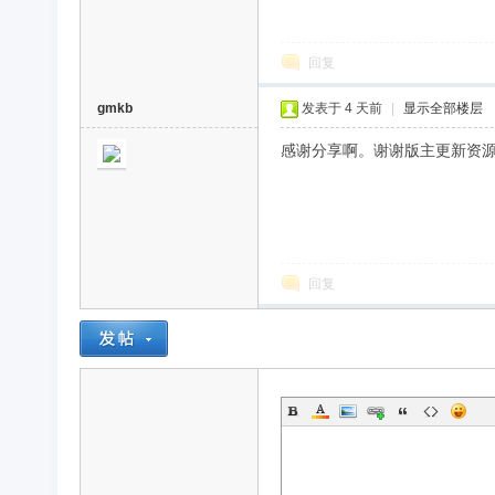
回复
gmkb
发表于
4 天前
|
显示全部楼层
感谢分享啊。谢谢版主更新资
回复