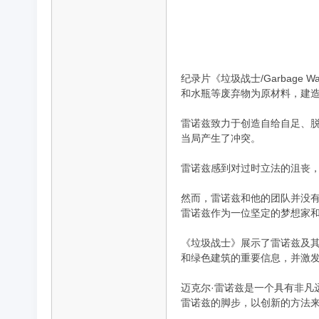
品
纪录片《垃圾战士/Garbag
和水瓶等废弃物为原材料，建
雷诺兹致力于创造自给自足、脱
当局产生了冲突。
雷诺兹感到对过时立法的沮丧
然而，雷诺兹和他的团队并没
纪
雷诺兹作为一位坚定的梦想家和
《垃圾战士》展示了雷诺兹及
和绿色建筑的重要信息，并激
迈克尔·雷诺兹是一个具有非
雷诺兹的脚步，以创新的方法