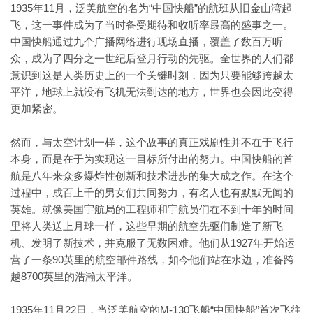
1935年11月，泛美航空的名为“中国快船”的航班从旧金山湾起
飞，这一事件成为了当时备受期待和收听率最高的盛事之一。
中国快船通过九个广播网络进行现场直播，覆盖了数百万听
众，成为了四分之一世纪后登月行动的先驱。全世界的人们都
意识到这是人类历史上的一个关键时刻，因为只要能够跨越太
平洋，地球上就没有飞机无法到达的地方，世界也会因此变得
更加紧密。
然而，与太空计划一样，这个故事的真正戏剧性并不在于飞行
本身，而是在于为实现这一目标所付出的努力。中国快船的首
航是八年来众多爆炸性创新和技术进步的集大成之作。在这个
过程中，成百上千的男女们共同努力，有名人也有默默无闻的
英雄。就像美国宇航局的工程师和宇航员们在不到十年的时间
里将人类送上月球一样，这些早期的航空先驱们制造了新飞
机、发明了新技术，并克服了无数困难。他们从1927年开始运
营了一条90英里的航空邮件路线，如今他们站在水边，准备跨
越8700英里的浩瀚太平洋。
1935年11月22日，当泛美航空的M-130飞船“中国快船”首次飞往