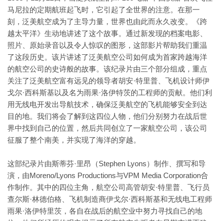
马尼拉的定期航班起飞时，它引起了全世界的注意。在那一
刻，泛美航空成为了主导力量，世界也由此而永久改变。《跨
越太平洋》生动地讲述了这个故事。通过新发现的档案电影、
照片、原始录音以及令人惊叹的图形，这部影片帮助我们重温
了这段历史。该片讲述了泛美航空公司如何成为首家跨越海洋
的航空公司的史诗般的故事。该纪录片由三个部分组成，重点
关注了泛美航空富有远见的领导者胡安·特里普、飞机设计师伊
戈尔·西科斯基以及名为雨果·洛伊特茨的工程师的贡献。他们利
用无线电开发出导航技术，确保泛美航空的飞机能够安全到达
目的地。我们将会了解到这四位人物，他们分别努力在战后世
界中找到自己的位置，然后共同创立了一家航空公司，该公司
征服了整个南美，并实现了海洋的穿越。
这部纪录片由斯蒂芬·里昂（Stephen Lyons）制作、撰写和导
演，由Moreno/Lyons Productions与VPM Media Corporation合
作制作。其中的四位主角，航空公司高管胡安·特里普、飞行员
查尔斯·林德伯格、飞机制造商伊戈尔·西科斯基和无线电工程师
雨果·洛伊特里茨，各自在战后的航空业中努力寻找自己的地