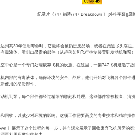
纪录片《747 崩溃/747 Breakdown 》[外挂字幕][原
达到其30年使用寿命时，它最终会被扔进废品场，或者在跑道尽头腐烂
出有毒液体、雕刻出昂贵的部件（从起落架和飞行控制装置到发动机和泵
空中心是一个专门处理废弃飞机的设施。在这里，一架747飞机遭遇了
飞机内部的有毒液体，确保环境的安全。然后，他们开始对飞机各个部件
重新使用的昂贵部件。
发动机到泵，每个部件都经过精细的雕刻和处理。这些部件将被检查、清
拣和回收，以减少对环境的影响。这项工作需要高度的专业技术和精准操
Breakdown 》展示了这个过程的每一步，并向观众展示了回收废弃飞机
资源再利用所做出的努力。