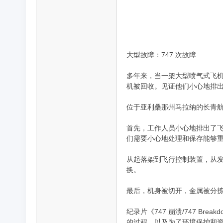
品
大型故障：747 次故障
多年来，当一架大型喷气式飞机
机被回收。见证他们小心地排
位于亚利桑那州马拉纳的长青航
首先，工作人员小心地排出了
们需要小心地处理和保存能够
纪
从起落架到飞行控制装置，从
换。
最后，机身被切开，金属被分
纪录片《747 崩溃/747 
的过程，以及为了环境保护和