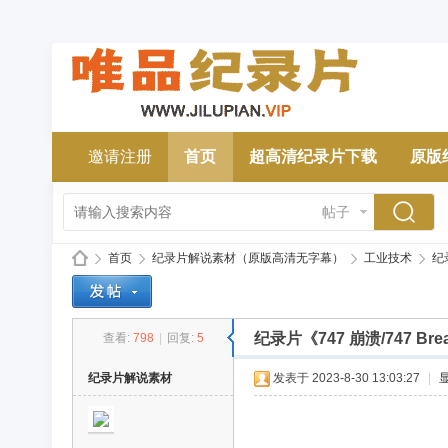
邀请注册
首页
超高清纪录片下载
原版
帖子
首页
纪录片解说素材（原版高清无字幕）
工业技术
纪录
纪录片《747 崩溃/747 B
查看:
798
|
回复:
5
唯
»
›
›
›
纪录片解说素材
发表于 2023-8-30 13:03:27
|