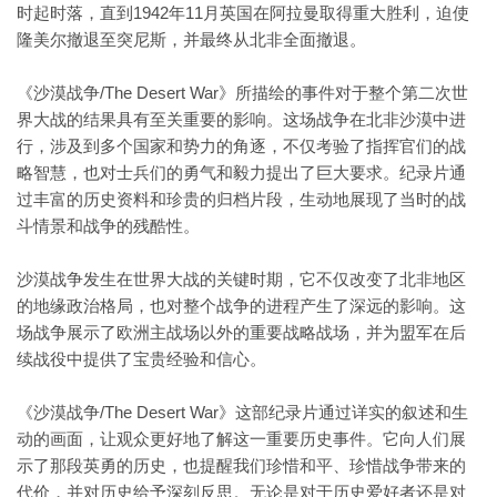
时起时落，直到1942年11月英国在阿拉曼取得重大胜利，迫使
隆美尔撤退至突尼斯，并最终从北非全面撤退。
《沙漠战争/The Desert War》所描绘的事件对于整个第二次世
界大战的结果具有至关重要的影响。这场战争在北非沙漠中进
行，涉及到多个国家和势力的角逐，不仅考验了指挥官们的战
略智慧，也对士兵们的勇气和毅力提出了巨大要求。纪录片通
过丰富的历史资料和珍贵的归档片段，生动地展现了当时的战
斗情景和战争的残酷性。
沙漠战争发生在世界大战的关键时期，它不仅改变了北非地区
的地缘政治格局，也对整个战争的进程产生了深远的影响。这
场战争展示了欧洲主战场以外的重要战略战场，并为盟军在后
续战役中提供了宝贵经验和信心。
《沙漠战争/The Desert War》这部纪录片通过详实的叙述和生
动的画面，让观众更好地了解这一重要历史事件。它向人们展
示了那段英勇的历史，也提醒我们珍惜和平、珍惜战争带来的
代价，并对历史给予深刻反思。无论是对于历史爱好者还是对