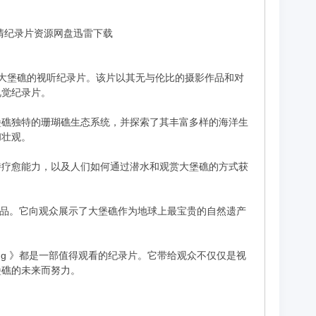
字]-高清纪录片资源网盘迅雷下载
作的一部关于大堡礁的视听纪录片。该片以其无与伦比的摄影作品和对
视觉纪录片。
堡礁独特的珊瑚礁生态系统，并探索了其丰富多样的海洋生
和壮观。
特疗愈能力，以及人们如何通过潜水和观赏大堡礁的方式获
意义的作品。它向观众展示了大堡礁作为地球上最宝贵的自然遗产
ming 》都是一部值得观看的纪录片。它带给观众不仅仅是视
堡礁的未来而努力。