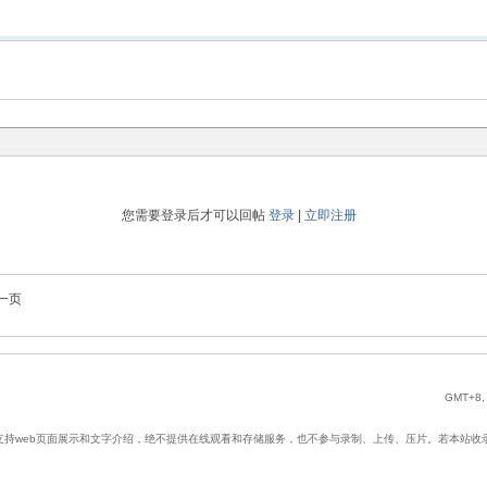
您需要登录后才可以回帖
登录
|
立即注册
一页
GMT+8, 
web页面展示和文字介绍，绝不提供在线观看和存储服务，也不参与录制、上传、压片。若本站收录内容无