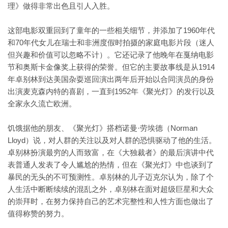
理》做得非常出色且引人入胜。
这部电影双重回到了童年的一些相关细节，并添加了1960年代
和70年代女儿在瑞士和非洲度假时拍摄的家庭电影片段（迷人
但兴趣和价值可以忽略不计）。它还记录了他晚年在戛纳电影
节和奥斯卡金像奖上获得的荣誉。但它的主要故事线是从1914
年卓别林到达美国杂耍巡回演出两年后开始以合同演员的身份
出演麦克森内特的喜剧，一直到1952年《聚光灯》的发行以及
全家永久流亡欧洲。
饥饿据他的朋友、《聚光灯》搭档诺曼·劳埃德（Norman
Lloyd）说，对人群的关注以及对人群的恐惧驱动了他的生活。
卓别林扮演最穷的人而致富，在《大独裁者》的最后演讲中代
表普通人发表了令人尴尬的热情，但在《聚光灯》中也谈到了
暴民的无头的不可预测性。卓别林的儿子迈克尔认为，除了个
人生活中断断续续的混乱之外，卓别林在面对超级巨星和大众
的崇拜时，在努力保持自己的艺术完整性和人性方面也做出了
值得称赞的努力。