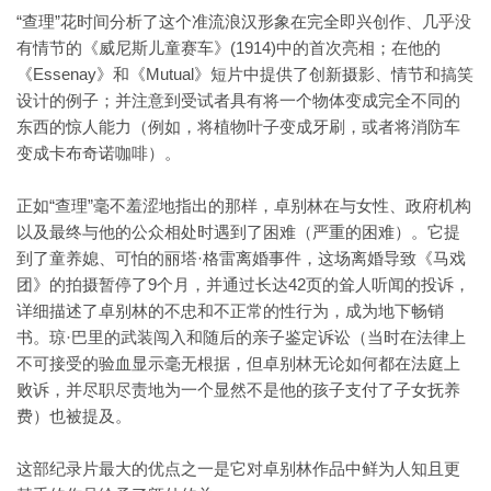
“查理”花时间分析了这个准流浪汉形象在完全即兴创作、几乎没
有情节的《威尼斯儿童赛车》(1914)中的首次亮相；在他的
《Essenay》和《Mutual》短片中提供了创新摄影、情节和搞笑
设计的例子；并注意到受试者具有将一个物体变成完全不同的
东西的惊人能力（例如，将植物叶子变成牙刷，或者将消防车
变成卡布奇诺咖啡）。
正如“查理”毫不羞涩地指出的那样，卓别林在与女性、政府机构
以及最终与他的公众相处时遇到了困难（严重的困难）。它提
到了童养媳、可怕的丽塔·格雷离婚事件，这场离婚导致《马戏
团》的拍摄暂停了9个月，并通过长达42页的耸人听闻的投诉，
详细描述了卓别林的不忠和不正常的性行为，成为地下畅销
书。琼·巴里的武装闯入和随后的亲子鉴定诉讼（当时在法律上
不可接受的验血显示毫无根据，但卓别林无论如何都在法庭上
败诉，并尽职尽责地为一个显然不是他的孩子支付了子女抚养
费）也被提及。
这部纪录片最大的优点之一是它对卓别林作品中鲜为人知且更