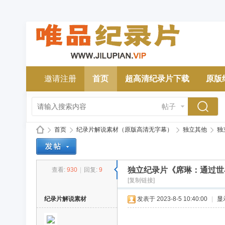
邀请注册
首页
超高清纪录片下载
原版
帖子
首页
纪录片解说素材（原版高清无字幕）
独立其他
独立
独立纪录片《席琳：通过世界的眼睛/
查看:
930
|
回复:
9
唯
»
›
›
›
[复制链接]
纪录片解说素材
发表于 2023-8-5 10:40:00
|
显