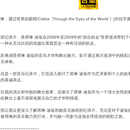
通过世界的眼睛/Celine: Through the Eyes of the World 
部记录片，将席琳·迪翁在2008年至2009年的“抓住机会”世界巡演带
另一种从无法比拟的优越位置观赏这一神奇活动的机会。
近距离感受席琳·迪翁的音乐才华和舞台魅力。影片通过展示巡演中的精彩
音乐体验。
仅仅是一部音乐纪录片，它也深入探讨了席琳·迪翁作为艺术家和个人的故
上的真诚表达。
了壮观的演出和华丽的舞台效果，还展示了席琳·迪翁作为一个强大女性的
她在舞台上毫不保留地展示自己的才华和情感。
一部让观众更深入了解席琳·迪翁和她音乐旅程的纪录片。无论是对于迪翁
将被席琳的音乐魅力所打动，并与她一同参与这场全球巡演的精彩之旅。
~~~~~~~~~~~~~~~~~