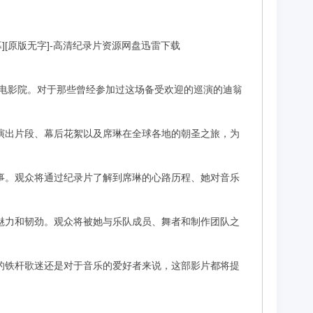
》[外挂字幕][原版无字]-高清纪录片资源网盘迅雷下载
到了电影院。对于那些曾经参加过这场备受欢迎的巡演的迪翁
演出片段、幕后花絮以及席琳在全球各地的朝圣之旅，为
事。观众将通过纪录片了解到席琳的心路历程、她对音乐
魅力和韧劲。观众将被她与乐队成员、舞者和制作团队之
的铁杆歌迷还是对于音乐的爱好者来说，这部影片都将提