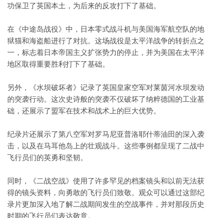
功保卫了英国本土，为后来的反攻打下了基础。
在《中途岛战役》中，日本零式战斗机与美国海军航空队的地
狱猫和海盗船进行了对抗。这场战役是太平洋战争的转折点之
一，标志着日本帝国主义扩张势力的停止，并为美国在太平洋
地区取得重要胜利打下了基础。
另外，《水坝破坏者》记录了英国皇家空军对莱茵河水坝发动
的突袭行动。这次史诗般的突袭不仅破坏了纳粹德国的工业基
础，还展示了盟军在技术和战术上的巨大优势。
纪录片还展示了第八空军对罗马尼亚普洛耶什蒂油田的深入袭
击，以及在马耳他岛上的壮观战斗。这些事例都呈现了二战中
飞行员们的英勇和坚韧。
同时，《二战空战》使用了许多罕见的档案镜头和以前无法获
得的镜头资料，向勇敢的飞行员们致敬。观众可以通过这部纪
录片更加深入地了解二战期间发生的空战事件，并对那段历史
时期的飞行员们表达敬意。